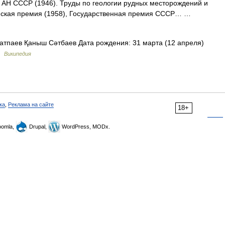
к АН СССР (1946). Труды по геологии рудных месторождений и
нская премия (1958), Государственная премия СССР… …
тпаев Қаныш Сәтбаев Дата рождения: 31 марта (12 апреля)
 …
Википедия
ка
,
Реклама на сайте
18+
omla,
Drupal,
WordPress, MODx.