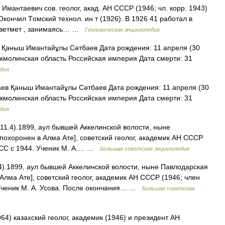
таевич сов. геолог, акад. AH CCCP (1946; чл. корр. 1943)
Oкончил Tомский технол. ин т (1926). B 1926 41 работал в
рцветмет , занимаясь… …
Геологическая энциклопедия
Қаныш Имантайұлы Сәтбаев Дата рождения: 11 апреля (30
кмолинская область Российская империя Дата смерти: 31
дия
в Қаныш Имантайұлы Сәтбаев Дата рождения: 11 апреля (30
кмолинская область Российская империя Дата смерти: 31
дия
4).1899, аул бывшей Аккелинской волости, ныне
 похоронен в Алма Ате], советский геолог, академик АН СССР
КПСС с 1944. Ученик М. А.… …
Большая советская энциклопедия
4).1899, аул бывшей Аккелинской волости, ныне Павлодарская
 Алма Ате], советский геолог, академик АН СССР (1946; член
 Ученик М. А. Усова. После окончания… …
Большая советская
64) казахский геолог, академик (1946) и президент АН