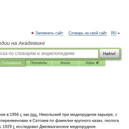
Запомнить сайт
Словарь на свой сайт
RU
едии на Академике
Найти!
Толкования
Переводы
Книги
Игры ⚽
ник
в
1956
г
.
как
пос
.
Никольский
при
меднорудном
карьере
,
с
переименован
в
Сатпаев
по
фамилии
крупного
казах
,
геолога
с
1929
г
.
исследовал
Джезказганское
меднорудное