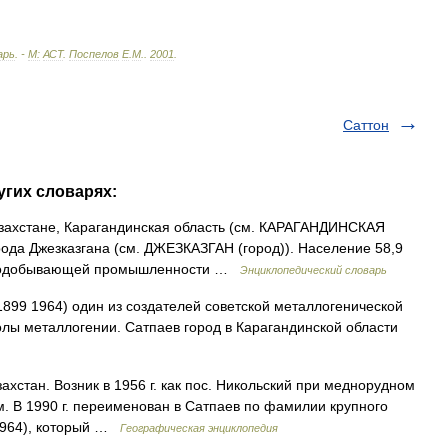
арь
. -
М:
АСТ
.
Поспелов
Е
.
М
.
.
2001
.
Саттон
угих словарях:
азахстане, Карагандинская область (см. КАРАГАНДИНСКАЯ
рода Джезказгана (см. ДЖЕЗКАЗГАН (город)). Население 58,9
горнодобывающей промышленности …
Энциклопедический словарь
99 1964) один из создателей советской металлогенической
олы металлогении. Сатпаев город в Карагандинской области
захстан. Возник в 1956 г. как пос. Никольский при меднорудном
ем. В 1990 г. переименован в Сатпаев по фамилии крупного
9 1964), который …
Географическая энциклопедия