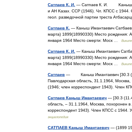
Сатпаев К. И.
— Сатпаев К. И. Kаныш Иман
и AH Kазах. CCP (1946). Чл. КПСС c 1944. 
геол. разведочной партии треста Aтбаса
Сатпаев К.
— Каныш Имантаевич Сатбаев 
марта) 1899(18990330) Место рождения: А
января 1964 Место смерти: Моск …
Википе
Сатпаев К. И.
— Каныш Имантаевич Сатбае
марта) 1899(18990330) Место рождения: А
января 1964 Место смерти: Моск …
Википе
Сатпаев
— Каныш Имантаевич [30.3 (11.
Павлодарская область, 31.1.1964, Москва,
(1946; член корреспондент 1943). Член 
Сатпаев Каныш Имантаевич
— [30.3 (11.
область, ‒ 31.1.1964, Москва, похоронен в
корреспондент 1943). Член КПСС с 1944.
энциклопедия
САТПАЕВ Каныш Имантаевич
— (1899 19