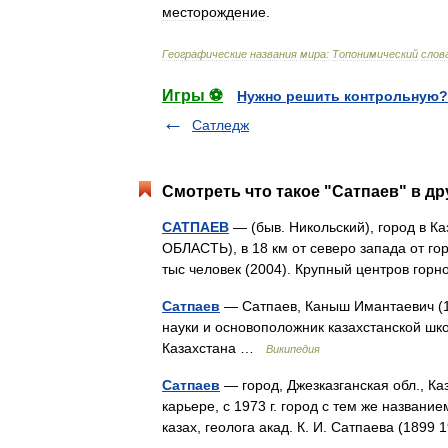
месторождение
.
Географические
названия
мира:
Топонимический
слов
Игры ⚽
Нужно решить контрольную?
Сатледж
Смотреть что такое "Сатпаев" в др
САТПАЕВ
— (быв. Никольский), город в К
ОБЛАСТЬ), в 18 км от северо запада от го
тыс человек (2004). Крупный центров 
Сатпаев
— Сатпаев, Каныш Имантаевич (18
науки и основоположник казахстанской шк
Казахстана …
Википедия
Сатпаев
— город, Джезказганская обл., Ка
карьере, с 1973 г. город с тем же названи
казах, геолога акад. К. И. Сатпаева (189