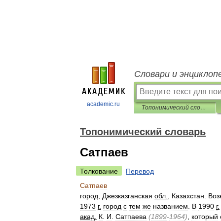
Словари и энциклоп
academic.ru
Топонимический словарь
Топонимический словарь
Сатпаев
Толкование
Перевод
Сатпаев
город
,
Джезказганская
обл
.
,
Казахстан
.
Воз
1973
г
.
город
с
тем
же
названием
.
В
1990
г
.
акад
.
К
.
И
.
Сатпаева
(
1899
-
1964
)
,
который